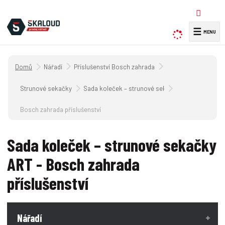
☰
V
y
h
Úvodní strana
Nářadí
Příslušenství Bosch zahrada
l
e
Strunové sekačky
Sada koleček – strunové sekačky ART
d
a
Bosch zahrada příslušenství
t
Sada koleček – strunové sekačky
ART - Bosch zahrada
příslušenství
Nářadí