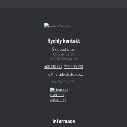
Rychlý kontakt
Škaloud s.r.o.
Chudeřice 38
503 51 Chudeřice
466 615 627
;
773 903 773
info@naradi-skaloud.cz
00
00
Po–Pá 9
–16
Informace