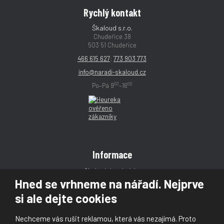
Rychlý kontakt
Škaloud s.r.o.
Chudeřice 38
503 51 Chudeřice
466 615 627
;
773 903 773
info@naradi-skaloud.cz
00
00
Po–Pá 9
–16
Informace
Obchodní podmínky
Hned se vrhneme na nářadí. Nejprve
Reklamace
si ale dejte cookies
Magazín
Poradna
Nechceme vás rušit reklamou, která vás nezajímá. Proto