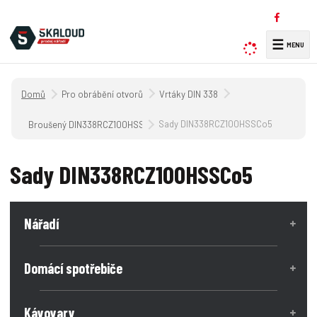
☰
V
y
h
Úvodní strana
Pro obrábění otvorů
Vrtáky DIN 338
l
e
Sady DIN338RCZ100HSSCo5
Broušený DIN338RCZ100HSSCo5
d
a
Sady DIN338RCZ100HSSCo5
t
Nářadí
Domácí spotřebiče
Kávovary