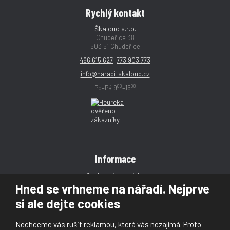
Rychlý kontakt
Škaloud s.r.o.
Chudeřice 38
503 51 Chudeřice
466 615 627
;
773 903 773
info@naradi-skaloud.cz
00
00
Po–Pá 9
–16
Informace
Obchodní podmínky
Hned se vrhneme na nářadí. Nejprve
Reklamace
si ale dejte cookies
Magazín
Poradna
Nechceme vás rušit reklamou, která vás nezajímá. Proto