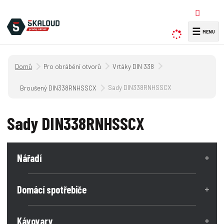
☰
V
y
h
Úvodní strana
Pro obrábění otvorů
Vrtáky DIN 338
l
e
Sady DIN338RNHSSCX
Broušený DIN338RNHSSCX
d
a
Sady DIN338RNHSSCX
t
Nářadí
Domácí spotřebiče
Kávovary