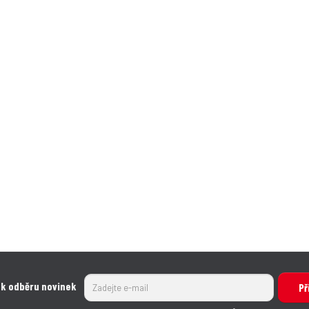
 k odběru novinek
Př