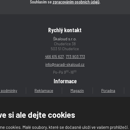
Souhlasím se
zpracováním osobních údajů
.
Rychlý kontakt
Škaloud s.r.o.
Chudeřice 38
503 51 Chudeřice
466 615 627
;
773 903 773
info@naradi-skaloud.cz
00
00
Po–Pá 9
–16
Informace
 podmínky
Reklamace
Magazín
Poradna
e si ale dejte cookies
e cookies. Malé soubory, které se dočasně uloží ve vašem prohlížeči.
loud s.r.o.