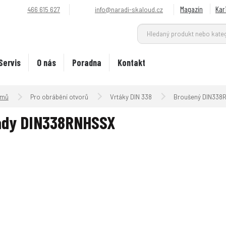
Magazín
Kar
466 615 627
info@naradi-skaloud.cz
Servis
O nás
Poradna
Kontakt
Úvodní strana
Pro obrábění otvorů
Vrtáky DIN 338
Broušený DIN338
ady DIN338RNHSSX