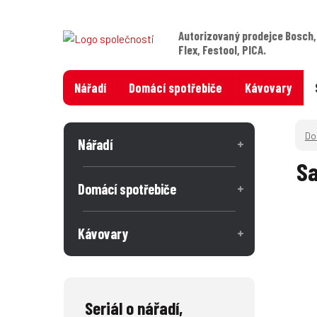
Autorizovaný prodejce Bosch,
Flex, Festool, PICA.
Nářadí
Domácí spotřebiče
Kávovary
Nářadí
S
Domácí spotřebiče
Kávovary
Seriál o nářadí,