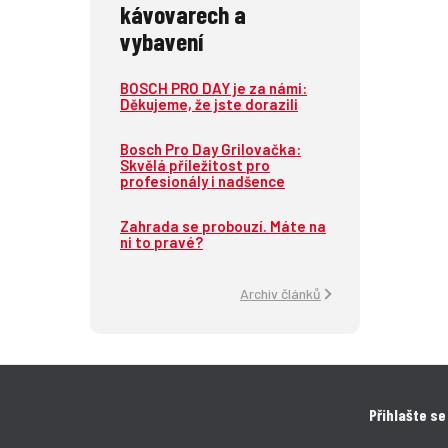
kávovarech a
vybavení
BOSCH PRO DAY je za námi:
Děkujeme, že jste dorazili
Bosch Pro Day Grilovačka:
Skvělá příležitost pro
profesionály i nadšence
Zahrada se probouzí. Máte na
ni to pravé?
Archiv článků
Přihlašte se