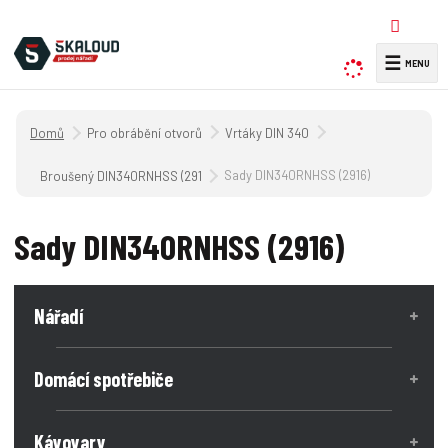
☰
V
y
h
Úvodní strana
Pro obrábění otvorů
Vrtáky DIN 340
l
e
Sady DIN340RNHSS (2916)
Broušený DIN340RNHSS (2916)
d
a
Sady DIN340RNHSS (2916)
t
Nářadí
Domácí spotřebiče
Kávovary