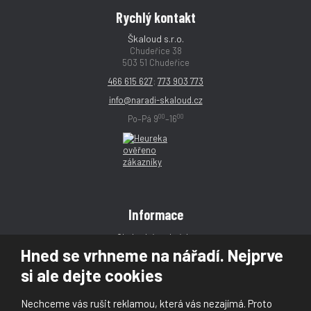
Rychlý kontakt
Škaloud s.r.o.
Chudeřice 38
503 51 Chudeřice
466 615 627
;
773 903 773
info@naradi-skaloud.cz
00
00
Po–Pá 9
–16
Informace
Obchodní podmínky
Hned se vrhneme na nářadí. Nejprve
Reklamace
si ale dejte cookies
Magazín
Poradna
Nechceme vás rušit reklamou, která vás nezajímá. Proto