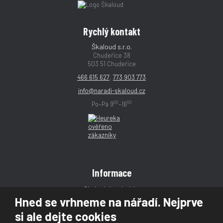
Rychlý kontakt
Škaloud s.r.o.
Chudeřice 38
503 51 Chudeřice
466 615 627
;
773 903 773
info@naradi-skaloud.cz
00
00
Po–Pá 9
–16
Informace
Obchodní podmínky
Hned se vrhneme na nářadí. Nejprve
Reklamace
si ale dejte cookies
Magazín