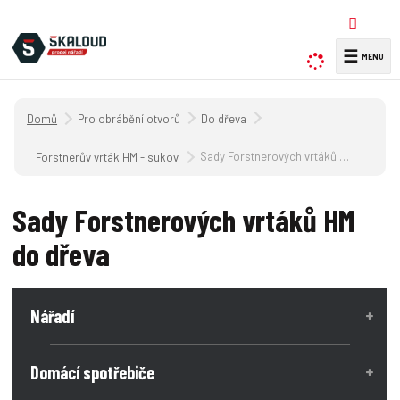
☰
V
y
h
Úvodní strana
Pro obrábění otvorů
Do dřeva
l
e
Sady Forstnerových vrtáků HM do dřeva
Forstnerův vrták HM - sukovník (SK)
d
a
Sady Forstnerových vrtáků HM
t
do dřeva
Nářadí
Domácí spotřebiče