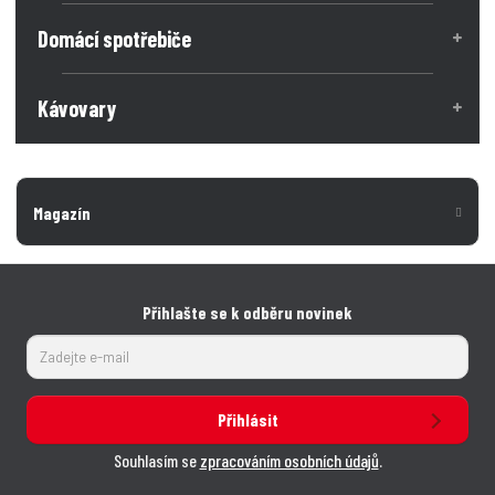
t
t
v
v
Domácí spotřebiče
í
í
Kávovary
Magazín
Přihlašte se k odběru novinek
Přihlásit
Souhlasím se
zpracováním osobních údajů
.