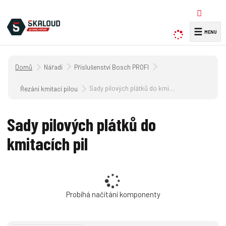
☰
V
y
h
Úvodní strana
Nářadí
Příslušenství Bosch PROFI
l
e
Sady pilových plátků do kmitacích pil
Řezání kmitací pilou
d
a
Sady pilových plátků do
t
kmitacích pil
Probíhá načítání komponenty