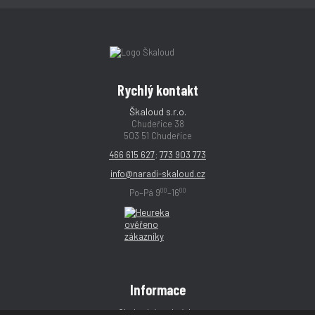
Rychlý kontakt
Škaloud s.r.o.
Chudeřice 38
503 51 Chudeřice
466 615 627
;
773 903 773
info@naradi-skaloud.cz
00
00
Po–Pá 9
–16
Informace
Obchodní podmínky