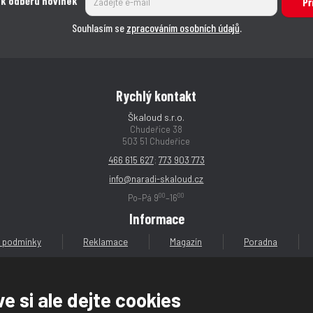
s
s
 k odběru novinek
s
s
t
t
Př
t
t
t
t
v
v
Souhlasím se
zpracováním osobních údajů
.
v
v
í
í
í
í
Rychlý kontakt
Škaloud s.r.o.
Chudeřice 38
503 51 Chudeřice
466 615 627
;
773 903 773
info@naradi-skaloud.cz
00
00
Po–Pá 9
–16
Informace
 podmínky
Reklamace
Magazín
Poradna
e si ale dejte cookies