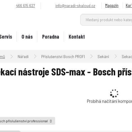
Magazín
Kar
466 615 627
info@naradi-skaloud.cz
Servis
O nás
Poradna
Kontakt
Úvodní strana
Nářadí
Příslušenství Bosch PROFI
Sekání
Sekac
kací nástroje SDS-max - Bosch přís
Probíhá načítání kompo
ch příslušenství professional