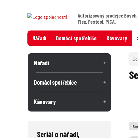
Autorizovaný prodejce Bosch,
Flex, Festool, PICA.
Nářadí
Domácí spotřebiče
Kávovary
Nářadí
Se
Domácí spotřebiče
Kávovary
Bos
Seriál o nářadí,