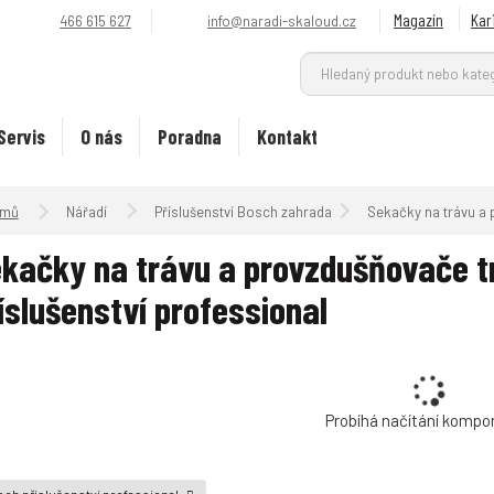
Magazín
Kar
466 615 627
info@naradi-skaloud.cz
Servis
O nás
Poradna
Kontakt
Úvodní strana
Nářadí
Příslušenství Bosch zahrada
Sekačky na trávu a 
kačky na trávu a provzdušňovače t
íslušenství professional
Probíhá načítání kompo
ch příslušenství professional