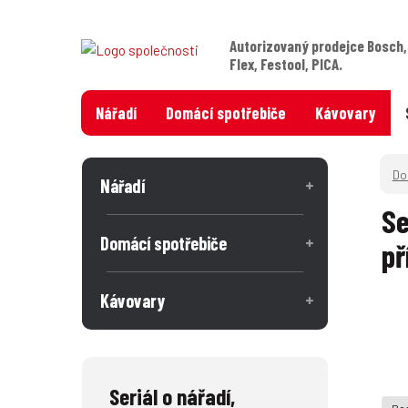
Autorizovaný prodejce Bosch,
Flex, Festool, PICA.
Nářadí
Domácí spotřebiče
Kávovary
Nářadí
Se
Domácí spotřebiče
př
Kávovary
Seriál o nářadí,
Bos