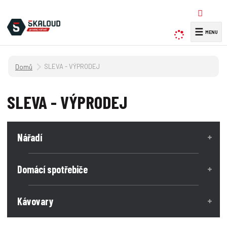
☰
V
y
h
Úvodní strana
SLEVA - VÝPRODEJ
l
e
d
SLEVA - VÝPRODEJ
a
t
Nářadí
Domácí spotřebiče
Kávovary