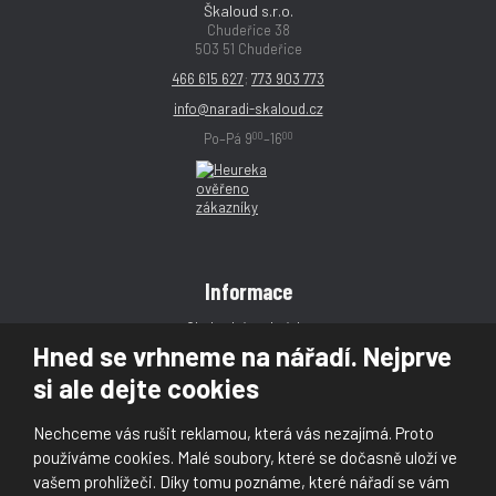
Škaloud s.r.o.
Chudeřice 38
503 51 Chudeřice
466 615 627
;
773 903 773
info@naradi-skaloud.cz
00
00
Po–Pá 9
–16
Informace
Obchodní podmínky
Hned se vrhneme na nářadí. Nejprve
Reklamace
si ale dejte cookies
Magazín
Poradna
Nechceme vás rušit reklamou, která vás nezajímá. Proto
Kontakt
používáme cookies. Malé soubory, které se dočasně uloží ve
vašem prohlížeči. Díky tomu poznáme, které nářadí se vám