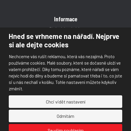
Informace
Obchodní podmínky
Hned se vrhneme na nářadí. Nejprve
Reklamace
si ale dejte cookies
Magazín
Poradna
Nechceme vás rušit reklamou, která vás nezajímá. Proto
Kontakt
používáme cookies. Malé soubory, které se dočasně uloží ve
vašem prohlížeči. Díky tomu poznáme, které nářadí se vám
nejvíc hodí do dílny a budeme si pamatovat třeba i to, co jste
si u nás nechali v košíku. Tohle nastavení můžete kdykoliv
změnit.
© 2026, Škaloud s.r.o.
Chci vidět nastavení
Prohlášení o přístupnosti
|
Ochrana osobních údajů (GDPR)
|
Mapa stránek
|
|
Nastavení cookies
Odmítám
Ná
Ná
Se vším souhlasím