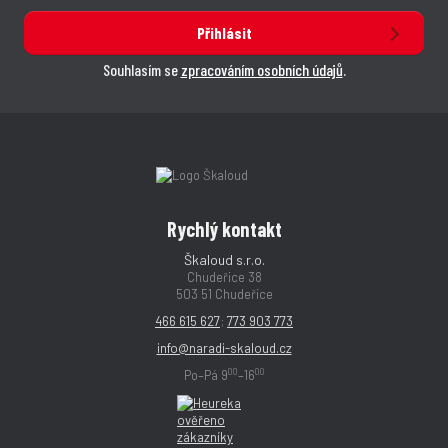
Přihlásit
Souhlasím se
zpracováním osobních údajů
.
Rychlý kontakt
Škaloud s.r.o.
Chudeřice 38
503 51 Chudeřice
466 615 627
;
773 903 773
info@naradi-skaloud.cz
00
00
Po–Pá 9
–16