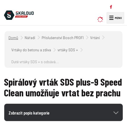
☰
V
y
h
Úvodní strana
Nářadí
Příslušenství Bosch PROFI
Vrtání
l
e
Vrtáky do betonu a zdiva
vrtáky SDS +
d
a
Duté vrtáky SDS + s odsáváním
t
Spirálový vrták SDS plus-9 Speed
Clean umožňuje vrtat bez prachu
Zobrazit popis kategorie