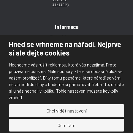
Informace
Obchodní podmínky
Hned se vrhneme na nářadí. Nejprve
Reklamace
si ale dejte cookies
Magazín
Poradna
Nechceme vás rušit reklamou, která vás nezajímá. Proto
Kontakt
používáme cookies. Malé soubory, které se dočasně uloží ve
vašem prohlížeči. Díky tomu poznáme, které nářadí se vám
nejvíc hodí do dílny a budeme si pamatovat třeba i to, co jste
si u nás nechali v košíku. Tohle nastavení můžete kdykoliv
změnit.
© 2026, Škaloud s.r.o.
Chci vidět nastavení
Prohlášení o přístupnosti
|
Ochrana osobních údajů (GDPR)
|
Mapa stránek
|
|
Nastavení cookies
Odmítám
Náš