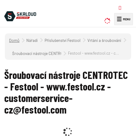
☰
V
y
h
Úvodní strana
Nářadí
Příslušenství Festool
Vrtání a šroubování
l
e
Festool - www.festool.cz - customerservice-cz@festool.com
Šroubovací nástroje CENTROTEC
d
a
Šroubovací nástroje CENTROTEC
t
- Festool - www.festool.cz -
customerservice-
cz@festool.com