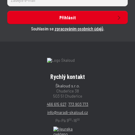
Přihlásit
Souhlasím se
zpracováním osobních údajů
.
Rychlý kontakt
Škaloud s.r.o.
Chudeřice 38
503 51 Chudeřice
466 615 627
;
773 903 773
info@naradi-skaloud.cz
00
00
Po–Pá 9
–16