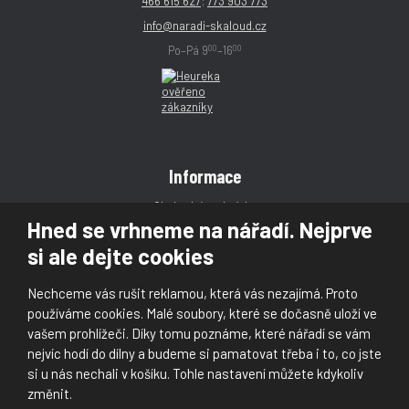
466 615 627
;
773 903 773
info@naradi-skaloud.cz
00
00
Po–Pá 9
–16
Informace
Obchodní podmínky
Hned se vrhneme na nářadí. Nejprve
Reklamace
si ale dejte cookies
Magazín
Poradna
Nechceme vás rušit reklamou, která vás nezajímá. Proto
Kontakt
používáme cookies. Malé soubory, které se dočasně uloží ve
vašem prohlížeči. Díky tomu poznáme, které nářadí se vám
nejvíc hodí do dílny a budeme si pamatovat třeba i to, co jste
si u nás nechali v košíku. Tohle nastavení můžete kdykoliv
změnit.