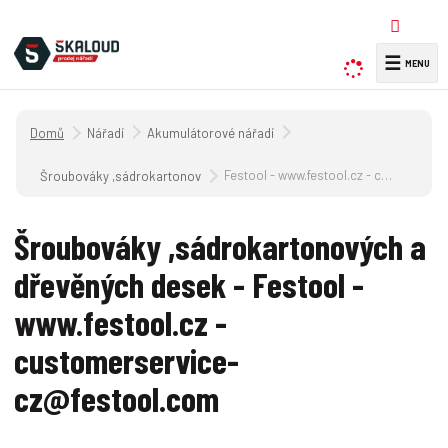
☰
V
y
h
Úvodní strana
Nářadí
Akumulátorové nářadí
l
e
Festool - www.festool.cz - customerservice-cz@festool.com
Šroubováky ,sádrokartonových a dřevěných desek
d
a
Šroubováky ,sádrokartonových a
t
dřevěných desek - Festool -
www.festool.cz -
customerservice-
cz@festool.com