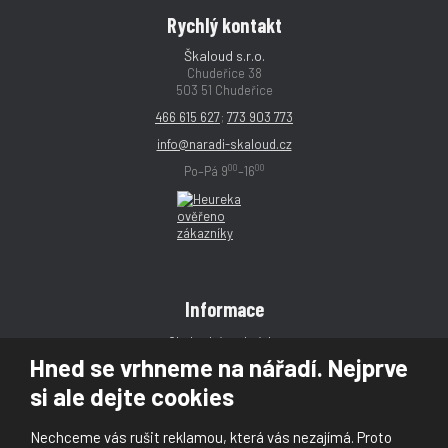
Rychlý kontakt
Škaloud s.r.o.
Chudeřice 38
503 51 Chudeřice
466 615 627
;
773 903 773
info@naradi-skaloud.cz
00
00
Po–Pá 9
–16
Informace
Obchodní podmínky
Hned se vrhneme na nářadí. Nejprve
Reklamace
si ale dejte cookies
Magazín
Poradna
Nechceme vás rušit reklamou, která vás nezajímá. Proto