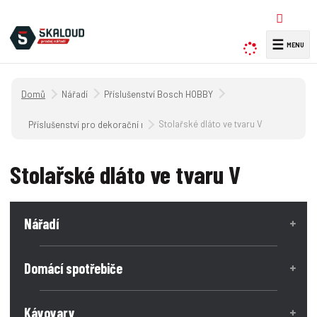
☰
V
y
h
Úvodní strana
Nářadí
Příslušenství Bosch HOBBY
l
e
Stolařské dláto ve tvaru V
Příslušenství pro dekorační nářadí
d
a
Stolařské dláto ve tvaru V
t
Nářadí
Domácí spotřebiče
Kávovary