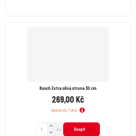
Bosch Extra silná struna 30 cm
269,00 Kč
běžně do 7 dnů
N
Z
Koupit
ks
a
S
m