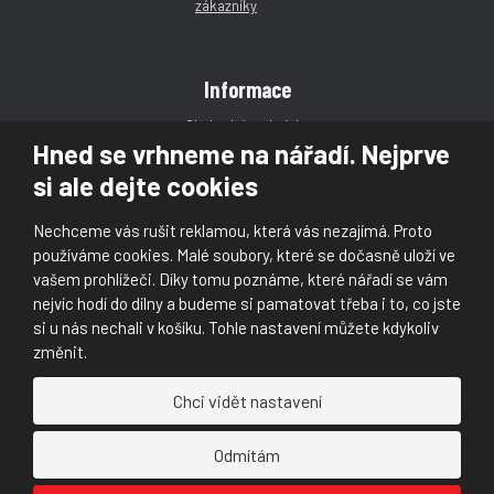
Informace
Obchodní podmínky
Hned se vrhneme na nářadí. Nejprve
Reklamace
si ale dejte cookies
Magazín
Poradna
Nechceme vás rušit reklamou, která vás nezajímá. Proto
Kontakt
používáme cookies. Malé soubory, které se dočasně uloží ve
vašem prohlížeči. Díky tomu poznáme, které nářadí se vám
nejvíc hodí do dílny a budeme si pamatovat třeba i to, co jste
si u nás nechali v košíku. Tohle nastavení můžete kdykoliv
změnit.
© 2026, Škaloud s.r.o.
Chci vidět nastavení
Prohlášení o přístupnosti
|
Ochrana osobních údajů (GDPR)
|
Mapa stránek
|
|
Nastavení cookies
Odmítám
Náš