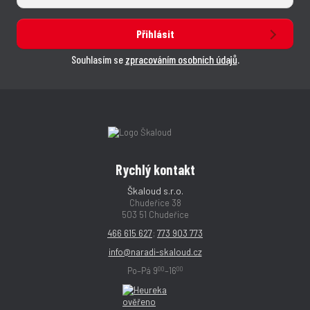
Přihlásit
Souhlasím se
zpracováním osobních údajů
.
Rychlý kontakt
Škaloud s.r.o.
Chudeřice 38
503 51 Chudeřice
466 615 627
;
773 903 773
info@naradi-skaloud.cz
00
00
Po–Pá 9
–16