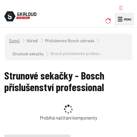
☰
V
y
h
Úvodní strana
Nářadí
Příslušenství Bosch zahrada
l
e
Bosch příslušenství professional
Strunové sekačky
d
a
Strunové sekačky - Bosch
t
příslušenství professional
Probíhá načítání komponenty