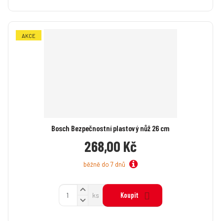
AKCE
Bosch Bezpečnostní plastový nůž 26 cm
268,00 Kč
běžně do 7 dnů
N
Z
Koupit
ks
a
S
m
v
n
ě
ý
í