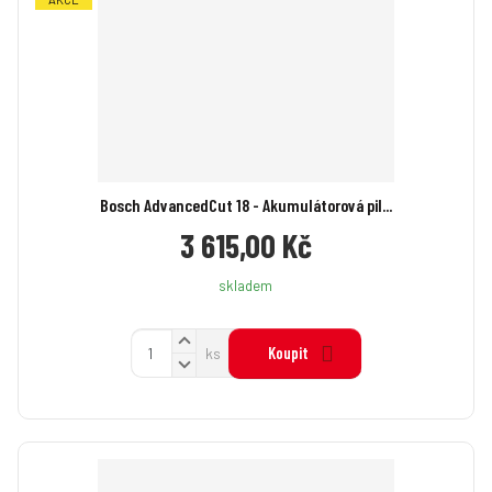
Bosch AdvancedCut 18 - Akumulátorová pil...
3 615,00 Kč
skladem
N
Z
Koupit
ks
a
S
m
v
n
ě
ý
í
n
š
ž
i
i
i
t
t
t
p