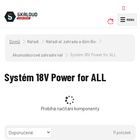
☰
V
y
h
Úvodní strana
Nářadí
Nářadí el. zahrada a dům Bosch
l
e
Systém 18V Power for ALL
Akumulátorové zahradní nářadí
d
a
Systém 18V Power for ALL
t
Probíhá načítání komponenty
Ř
11
položek
a
O
T
Ř