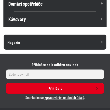
Domácí spotřebiče
s
s
t
t
t
v
v
Kávovary
í
í
Magazín
Přihlašte se k odběru novinek
Přihlásit
Souhlasím se
zpracováním osobních údajů
.