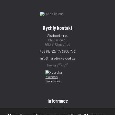
Rychlý kontakt
Škaloud s.r.o.
Chudeřice 38
503 51 Chudeřice
466 615 627
;
773 903 773
info@naradi-skaloud.cz
00
00
Po–Pá 9
–16
Informace
Obchodní podmínky