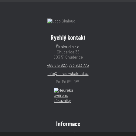
Rychlý kontakt
Škaloud s.r.o.
Chudeřice 38
503 51 Chudeřice
466 615 627
;
773 903 773
info@naradi-skaloud.cz
00
00
Po–Pá 9
–16
Informace
Obchodní podmínky