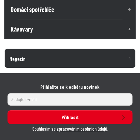
ž
e
ž
Domácí spotřebiče
s
s
t
t
t
v
v
Kávovary
í
í
Magazín
Přihlašte se k odběru novinek
Přihlásit
Souhlasím se
zpracováním osobních údajů
.