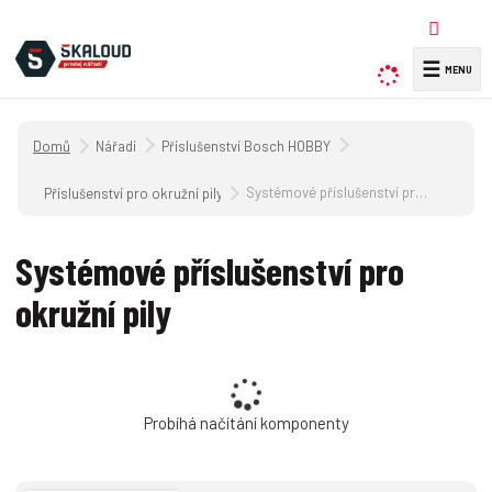
☰
V
y
h
Úvodní strana
Nářadí
Příslušenství Bosch HOBBY
l
e
Systémové příslušenství pro okružní pily
Příslušenství pro okružní pily
d
a
Systémové příslušenství pro
t
okružní pily
Probíhá načítání komponenty