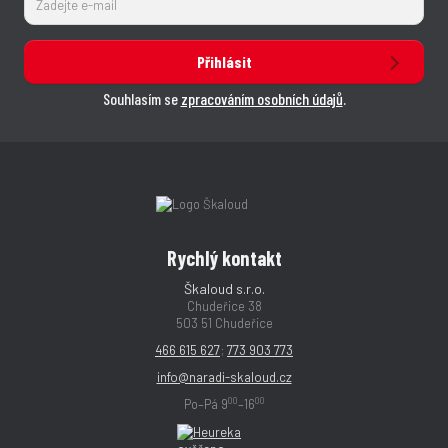
Přihlásit
Souhlasím se
zpracováním osobních údajů
.
Rychlý kontakt
Škaloud s.r.o.
Chudeřice 38
503 51 Chudeřice
466 615 627
;
773 903 773
info@naradi-skaloud.cz
00
00
Po–Pá 9
–16