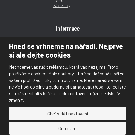
Informace
Obchodní podmínky
Hned se vrhneme na nářadí. Nejprve
Reklamace
si ale dejte cookies
Magazín
Poradna
Nechceme vás rušit reklamou, která vás nezajímá. Proto
Kontakt
používáme cookies. Malé soubory, které se dočasně uloží ve
vašem prohlížeči. Díky tomu poznáme, které nářadí se vám
nejvíc hodí do dílny a budeme si pamatovat třeba i to, co jste
si u nás nechali v košíku. Tohle nastavení můžete kdykoliv
změnit.
© 2026, Škaloud s.r.o.
Chci vidět nastavení
Prohlášení o přístupnosti
|
Ochrana osobních údajů (GDPR)
|
Mapa stránek
|
|
Nastavení cookies
Odmítám
Náš