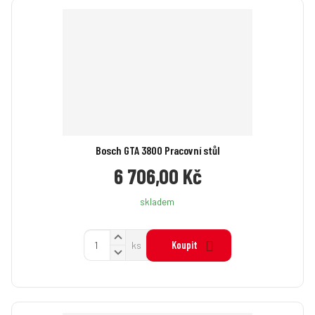
Bosch GTA 3800 Pracovní stůl
6 706,00 Kč
skladem
N
Z
Koupit
ks
a
S
m
v
n
ě
ý
í
n
š
ž
i
i
i
t