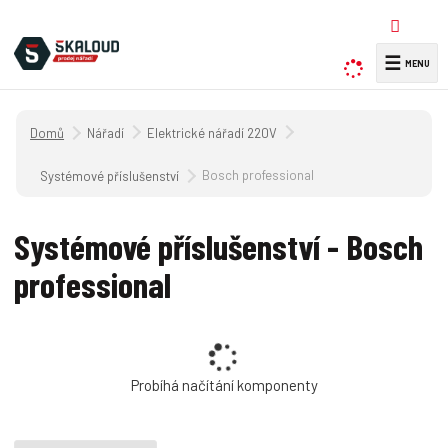
☰
V
y
h
Úvodní strana
Nářadí
Elektrické nářadí 220V
l
e
Bosch professional
Systémové příslušenství
d
a
Systémové příslušenství - Bosch
t
professional
Probíhá načítání komponenty