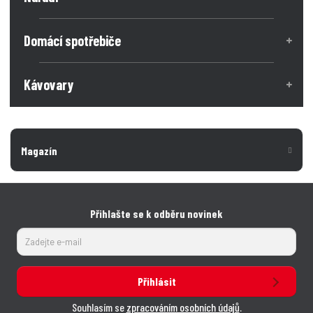
n
n
č
o
o
ž
e
ž
Domácí spotřebiče
s
s
t
t
t
v
v
Kávovary
í
í
Magazín
Přihlašte se k odběru novinek
Přihlásit
Souhlasím se
zpracováním osobních údajů
.