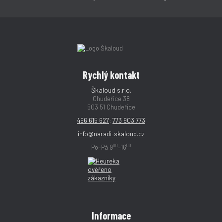
Rychlý kontakt
Škaloud s.r.o.
Chudeřice 38
503 51 Chudeřice
466 615 627
;
773 903 773
info@naradi-skaloud.cz
00
00
Po–Pá 9
–16
Informace