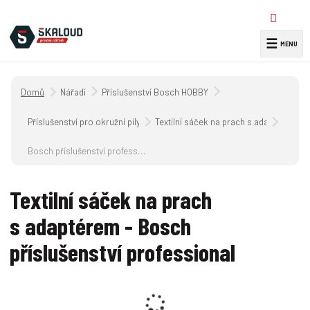
☰
V
y
h
Úvodní strana
Nářadí
Příslušenství Bosch HOBBY
l
e
Příslušenství pro okružní pily
Textilní sáček na prach s adaptérem
d
a
Bosch příslušenství professional
t
Textilní sáček na prach
s adaptérem - Bosch
příslušenství professional