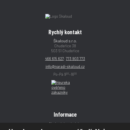
Rychlý kontakt
Škaloud s.r.o.
Chudeřice 38
503 51 Chudeřice
466 615 627
;
773 903 773
info@naradi-skaloud.cz
00
00
Po–Pá 9
–16
Informace
Obchodní podmínky