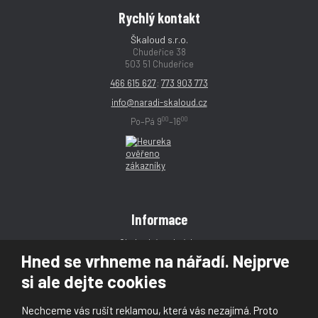
Rychlý kontakt
Škaloud s.r.o.
Chudeřice 38
503 51 Chudeřice
466 615 627
;
773 903 773
info@naradi-skaloud.cz
00
00
Po–Pá 9
–16
Informace
Obchodní podmínky
Hned se vrhneme na nářadí. Nejprve
Reklamace
si ale dejte cookies
Magazín
Poradna
Nechceme vás rušit reklamou, která vás nezajímá. Proto