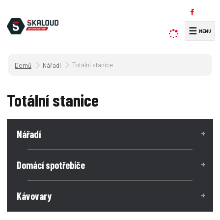
☰
V
y
h
Úvodní strana
Totální stanice
Nářadí
l
e
d
Totální stanice
a
t
Nářadí
Domácí spotřebiče
Kávovary