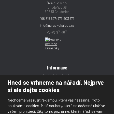
Škaloud s.r.o.
Chudeřice 38
503 51 Chudeřice
466 615 627
;
773 903 773
info@naradi-skaloud.cz
00
00
Po–Pá 9
–16
Informace
Obchodní podmínky
Hned se vrhneme na nářadí. Nejprve
Reklamace
si ale dejte cookies
Magazín
Poradna
Nechceme vás rušit reklamou, která vás nezajímá. Proto
Kontakt
používáme cookies. Malé soubory, které se dočasně uloží ve
vašem prohlížeči. Díky tomu poznáme, které nářadí se vám