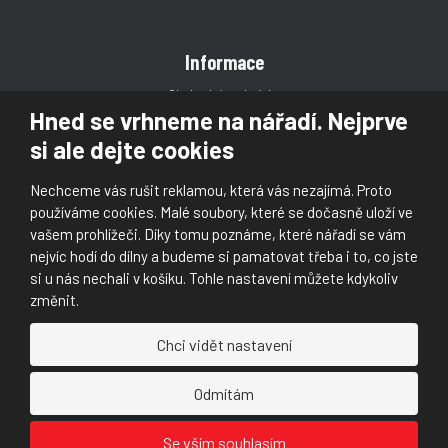
Informace
Obchodní podmínky
Hned se vrhneme na nářadí. Nejprve
Reklamace
si ale dejte cookies
Magazín
Poradna
Nechceme vás rušit reklamou, která vás nezajímá. Proto
Kontakt
používáme cookies. Malé soubory, které se dočasně uloží ve
vašem prohlížeči. Díky tomu poznáme, které nářadí se vám
nejvíc hodí do dílny a budeme si pamatovat třeba i to, co jste
si u nás nechali v košíku. Tohle nastavení můžete kdykoliv
změnit.
© 2026, Škaloud s.r.o.
Chci vidět nastavení
Prohlášení o přístupnosti
|
Ochrana osobních údajů (GDPR)
|
Mapa stránek
|
|
Nastavení cookies
Odmítám
Náš
Náš
Se vším souhlasím