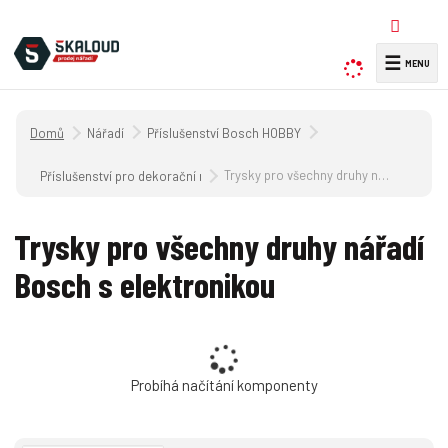
☰
V
y
h
Úvodní strana
Nářadí
Příslušenství Bosch HOBBY
l
e
Trysky pro všechny druhy nářadí Bosch s elektronikou
Příslušenství pro dekorační nářadí
d
a
Trysky pro všechny druhy nářadí
t
Bosch s elektronikou
Probíhá načítání komponenty