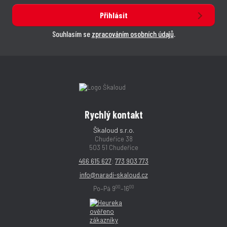
Přihlásit
Souhlasím se
zpracováním osobních údajů
.
Rychlý kontakt
Škaloud s.r.o.
Chudeřice 38
503 51 Chudeřice
466 615 627
;
773 903 773
info@naradi-skaloud.cz
00
00
Po–Pá 9
–16