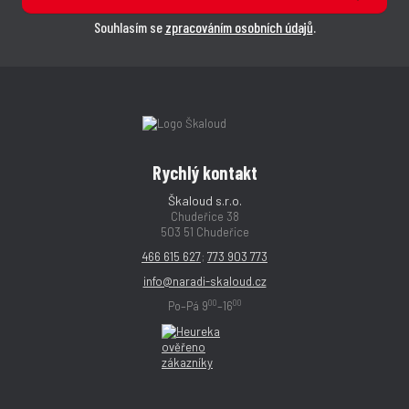
Souhlasím se
zpracováním osobních údajů
.
Rychlý kontakt
Škaloud s.r.o.
Chudeřice 38
503 51 Chudeřice
466 615 627
;
773 903 773
info@naradi-skaloud.cz
00
00
Po–Pá 9
–16