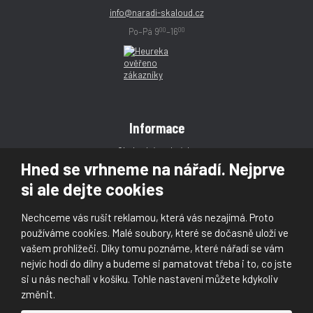
info@naradi-skaloud.cz
00
00
Po–Pá 9
–16
Informace
Obchodní podmínky
Hned se vrhneme na nářadí. Nejprve
Reklamace
si ale dejte cookies
Magazín
Poradna
Nechceme vás rušit reklamou, která vás nezajímá. Proto
Kontakt
používáme cookies. Malé soubory, které se dočasně uloží ve
vašem prohlížeči. Díky tomu poznáme, které nářadí se vám
nejvíc hodí do dílny a budeme si pamatovat třeba i to, co jste
si u nás nechali v košíku. Tohle nastavení můžete kdykoliv
změnit.