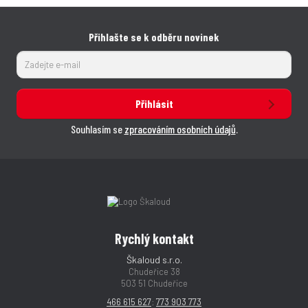
Přihlašte se k odběru novinek
Přihlásit
Souhlasím se
zpracováním osobních údajů
.
Rychlý kontakt
Škaloud s.r.o.
Chudeřice 38
503 51 Chudeřice
466 615 627
;
773 903 773