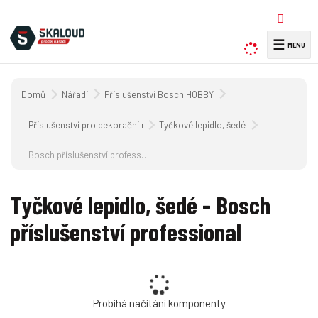
☰
V
y
h
Úvodní strana
Nářadí
Příslušenství Bosch HOBBY
l
e
Příslušenství pro dekorační nářadí
Tyčkové lepidlo, šedé
d
a
Bosch příslušenství professional
t
Tyčkové lepidlo, šedé - Bosch
příslušenství professional
Probíhá načítání komponenty