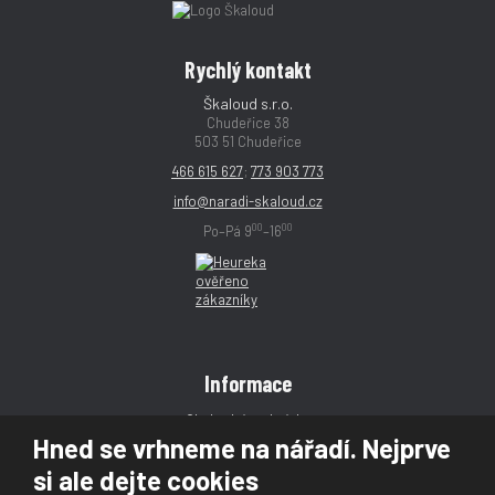
Rychlý kontakt
Škaloud s.r.o.
Chudeřice 38
503 51 Chudeřice
466 615 627
;
773 903 773
info@naradi-skaloud.cz
00
00
Po–Pá 9
–16
Informace
Obchodní podmínky
Hned se vrhneme na nářadí. Nejprve
Reklamace
si ale dejte cookies
Magazín