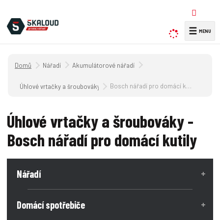
☰
V
y
h
Úvodní strana
Nářadí
Akumulátorové nářadí
l
e
Bosch nářadí pro domácí kutily
Úhlové vrtačky a šroubováky
d
a
Úhlové vrtačky a šroubováky -
t
Bosch nářadí pro domácí kutily
Nářadí
Domácí spotřebiče