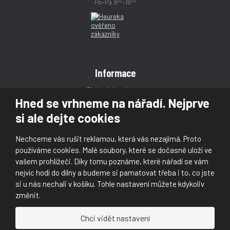
00
00
Po–Pá 9
–16
Informace
Obchodní podmínky
Hned se vrhneme na nářadí. Nejprve
Reklamace
si ale dejte cookies
Magazín
Poradna
Nechceme vás rušit reklamou, která vás nezajímá. Proto
Kontakt
používáme cookies. Malé soubory, které se dočasně uloží ve
vašem prohlížeči. Díky tomu poznáme, které nářadí se vám
nejvíc hodí do dílny a budeme si pamatovat třeba i to, co jste
si u nás nechali v košíku. Tohle nastavení můžete kdykoliv
změnit.
© 2026, Škaloud s.r.o.
Chci vidět nastavení
Prohlášení o přístupnosti
|
Ochrana osobních údajů (GDPR)
|
Mapa stránek