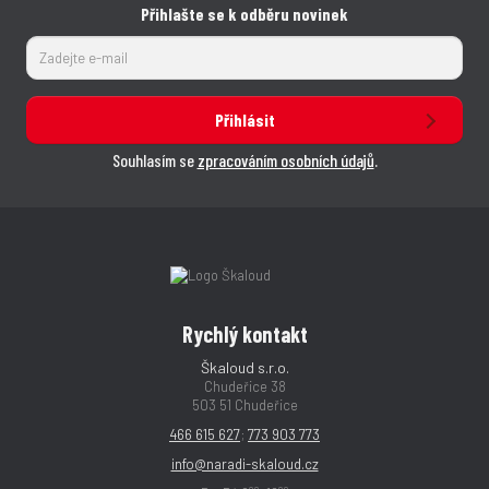
Přihlašte se k odběru novinek
Přihlásit
Souhlasím se
zpracováním osobních údajů
.
Rychlý kontakt
Škaloud s.r.o.
Chudeřice 38
503 51 Chudeřice
466 615 627
;
773 903 773
info@naradi-skaloud.cz