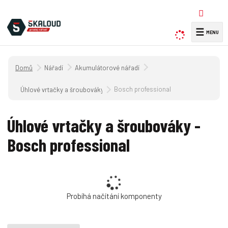
☰
V
y
h
Úvodní strana
Nářadí
Akumulátorové nářadí
l
e
Bosch professional
Úhlové vrtačky a šroubováky
d
a
Úhlové vrtačky a šroubováky -
t
Bosch professional
Probíhá načítání komponenty