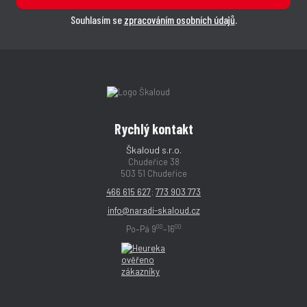
Souhlasím se
zpracováním osobních údajů
.
Rychlý kontakt
Škaloud s.r.o.
Chudeřice 38
503 51 Chudeřice
466 615 627
;
773 903 773
info@naradi-skaloud.cz
00
00
Po–Pá 9
–16