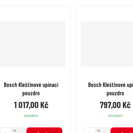
Bosch Kleštinové upínací
Bosch Kleštinové up
pouzdro
pouzdro
1 017,00 Kč
797,00 Kč
skladem
skladem
N
N
Z
Z