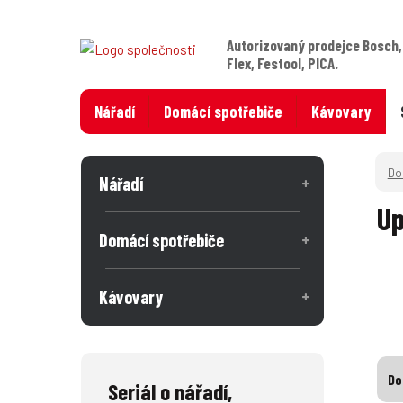
Autorizovaný prodejce Bosch,
Flex, Festool, PICA.
Nářadí
Domácí spotřebiče
Kávovary
Nářadí
Up
Domácí spotřebiče
Kávovary
Do
Seriál o nářadí,