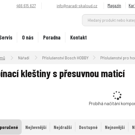
Magazín
Kar
466 615 627
info@naradi-skaloud.cz
Servis
O nás
Poradna
Kontakt
Úvodní strana
Nářadí
Příslušenství Bosch HOBBY
Příslušenství pro ho
ínací kleštiny s přesuvnou maticí
Probíhá načítání kompo
poručené
Nejlevnější
Nejdražší
Dostupné
Nejnovější
N