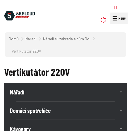
☰
V
y
h
Úvodní strana
Nářadí
Nářadí el. zahrada a dům Bosch
l
e
Vertikutátor 220V
d
a
Vertikutátor 220V
t
Nářadí
Domácí spotřebiče
Kávovary