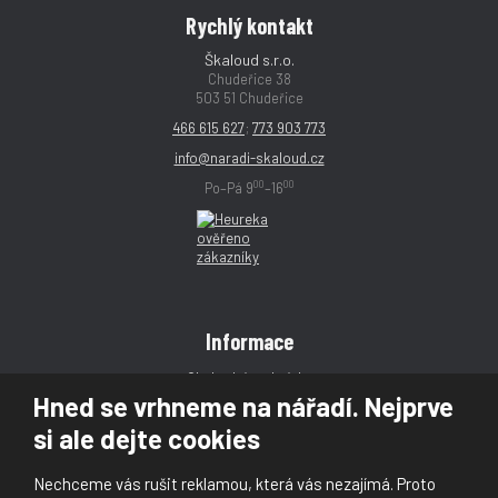
Rychlý kontakt
Škaloud s.r.o.
Chudeřice 38
503 51 Chudeřice
466 615 627
;
773 903 773
info@naradi-skaloud.cz
00
00
Po–Pá 9
–16
Informace
Obchodní podmínky
Hned se vrhneme na nářadí. Nejprve
Reklamace
si ale dejte cookies
Magazín
Poradna
Nechceme vás rušit reklamou, která vás nezajímá. Proto