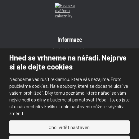
Informace
Obchodní podmínky
Hned se vrhneme na nářadí. Nejprve
Reklamace
si ale dejte cookies
Magazín
Poradna
Nechceme vás rušit reklamou, která vás nezajímá. Proto
Kontakt
používáme cookies. Malé soubory, které se dočasně uloží ve
vašem prohlížeči. Díky tomu poznáme, které nářadí se vám
nejvíc hodí do dílny a budeme si pamatovat třeba i to, co jste
si u nás nechali v košíku. Tohle nastavení můžete kdykoliv
změnit.
© 2026, Škaloud s.r.o.
Chci vidět nastavení
Prohlášení o přístupnosti
|
Ochrana osobních údajů (GDPR)
|
Mapa stránek
|
|
Nastavení cookies