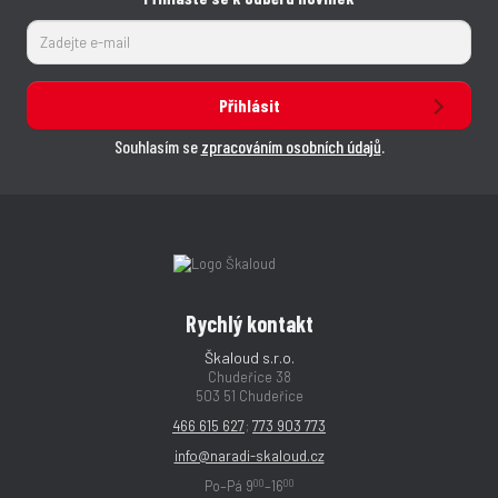
Přihlásit
Souhlasím se
zpracováním osobních údajů
.
Rychlý kontakt
Škaloud s.r.o.
Chudeřice 38
503 51 Chudeřice
466 615 627
;
773 903 773
info@naradi-skaloud.cz
00
00
Po–Pá 9
–16