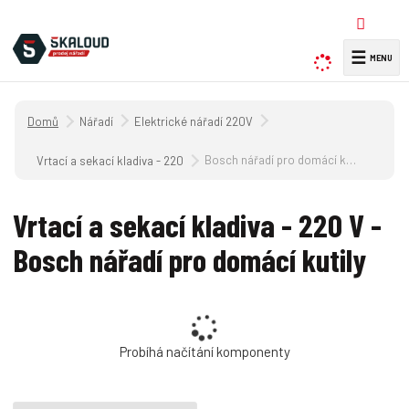
☰
V
y
h
Úvodní strana
Nářadí
Elektrické nářadí 220V
l
e
Bosch nářadí pro domácí kutily
Vrtací a sekací kladiva - 220 V
d
a
Vrtací a sekací kladiva - 220 V -
t
Bosch nářadí pro domácí kutily
Probíhá načítání komponenty