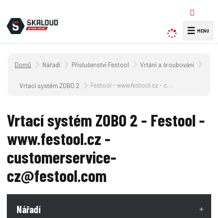
☰
V
y
h
Úvodní strana
Nářadí
Příslušenství Festool
Vrtání a šroubování
l
e
Festool - www.festool.cz - customerservice-cz@festool.com
Vrtací systém ZOBO 2
d
a
Vrtací systém ZOBO 2 - Festool -
t
www.festool.cz -
customerservice-
cz@festool.com
Nářadí