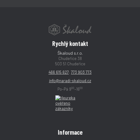
Rychlý kontakt
Škaloud s.r.o.
Chudeřice 38
503 51 Chudeřice
466 615 627
;
773 903 773
info@naradi-skaloud.cz
00
00
Po–Pá 9
–16
Informace