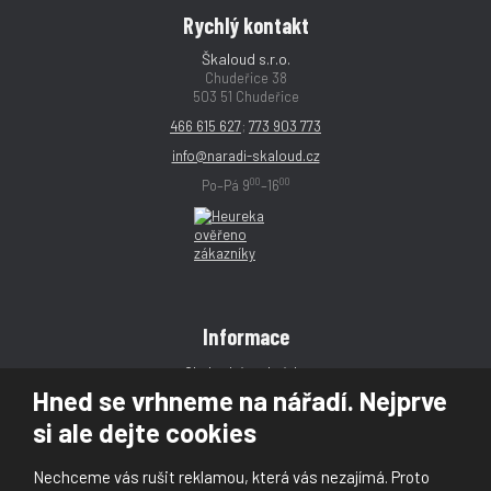
Rychlý kontakt
Škaloud s.r.o.
Chudeřice 38
503 51 Chudeřice
466 615 627
;
773 903 773
info@naradi-skaloud.cz
00
00
Po–Pá 9
–16
Informace
Obchodní podmínky
Hned se vrhneme na nářadí. Nejprve
Reklamace
si ale dejte cookies
Magazín
Poradna
Nechceme vás rušit reklamou, která vás nezajímá. Proto