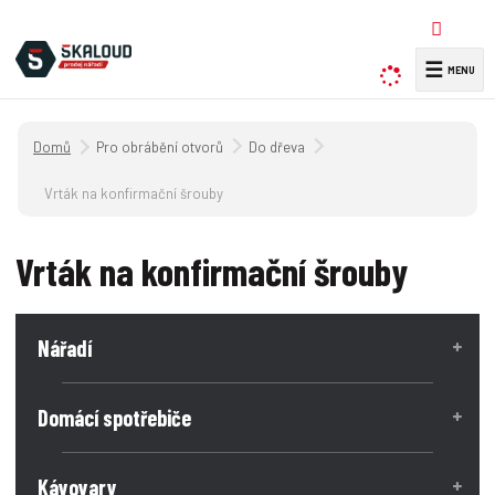
☰
V
y
h
Úvodní strana
Pro obrábění otvorů
Do dřeva
l
e
Vrták na konfirmační šrouby
d
a
Vrták na konfirmační šrouby
t
Nářadí
Domácí spotřebiče
Kávovary