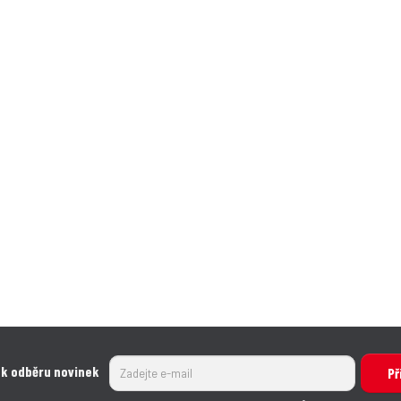
 k odběru novinek
Př