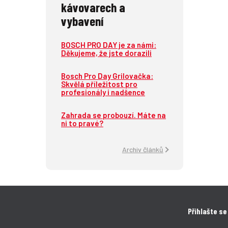
kávovarech a
vybavení
BOSCH PRO DAY je za námi:
Děkujeme, že jste dorazili
Bosch Pro Day Grilovačka:
Skvělá příležitost pro
profesionály i nadšence
Zahrada se probouzí. Máte na
ni to pravé?
Archiv článků
Přihlašte se