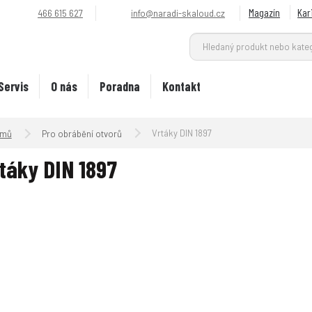
Magazín
Kar
466 615 627
info@naradi-skaloud.cz
Servis
O nás
Poradna
Kontakt
Úvodní strana
Vrtáky DIN 1897
Pro obrábění otvorů
táky DIN 1897