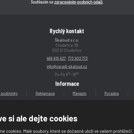
Souhlasím se
zpracováním osobních údajů
.
Rychlý kontakt
Škaloud s.r.o.
Chudeřice 38
503 51 Chudeřice
466 615 627
;
773 903 773
info@naradi-skaloud.cz
00
00
Po–Pá 9
–16
Informace
 podmínky
Reklamace
Magazín
Poradna
e si ale dejte cookies
e cookies. Malé soubory, které se dočasně uloží ve vašem prohlížeči.
loud s.r.o.