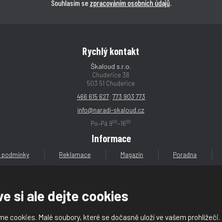
Souhlasím se
zpracováním osobních údajů
.
Rychlý kontakt
Škaloud s.r.o.
Chudeřice 38
503 51 Chudeřice
466 615 627
;
773 903 773
info@naradi-skaloud.cz
00
00
Po–Pá 9
–16
Informace
 podmínky
Reklamace
Magazín
Poradna
e si ale dejte cookies
e cookies. Malé soubory, které se dočasně uloží ve vašem prohlížeči.
loud s.r.o.