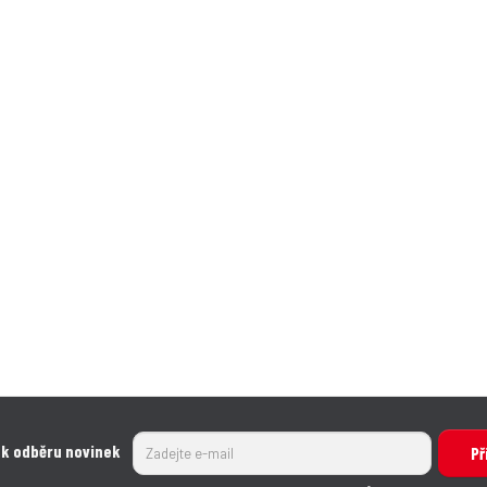
 k odběru novinek
Př