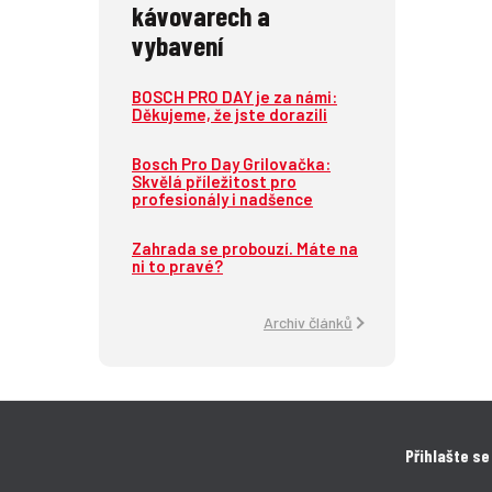
kávovarech a
vybavení
BOSCH PRO DAY je za námi:
Děkujeme, že jste dorazili
Bosch Pro Day Grilovačka:
Skvělá příležitost pro
profesionály i nadšence
Zahrada se probouzí. Máte na
ni to pravé?
Archiv článků
Přihlašte se