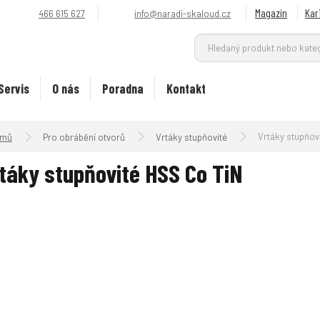
Magazín
Kar
466 615 627
info@naradi-skaloud.cz
Servis
O nás
Poradna
Kontakt
Úvodní strana
Vrtáky stupňovité
Pro obrábění otvorů
Vrtáky stupňovité
táky stupňovité HSS Co TiN