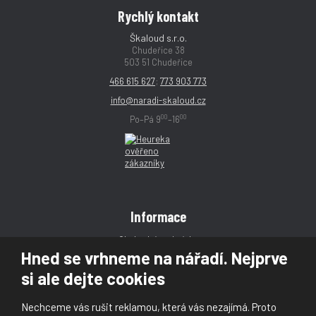
Rychlý kontakt
Škaloud s.r.o.
Chudeřice 38
503 51 Chudeřice
466 615 627
;
773 903 773
info@naradi-skaloud.cz
00
00
Po–Pá 9
–16
Informace
Obchodní podmínky
Hned se vrhneme na nářadí. Nejprve
Reklamace
si ale dejte cookies
Magazín
Poradna
Nechceme vás rušit reklamou, která vás nezajímá. Proto