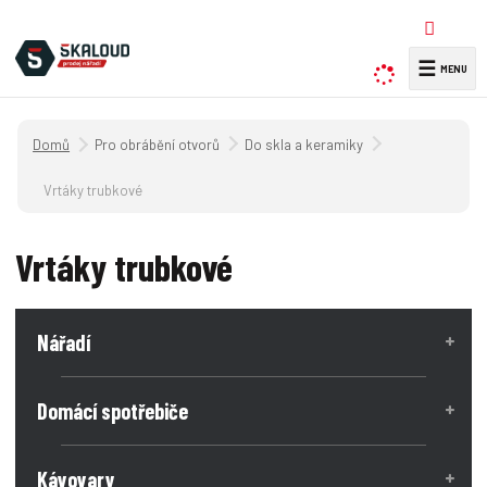
☰
V
y
h
Úvodní strana
Pro obrábění otvorů
Do skla a keramiky
l
e
Vrtáky trubkové
d
a
Vrtáky trubkové
t
Nářadí
Domácí spotřebiče
Kávovary