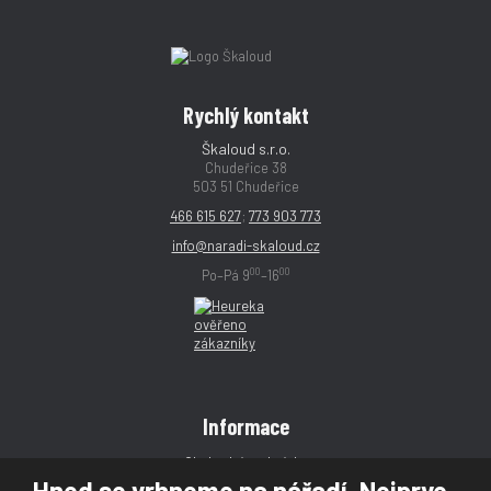
Rychlý kontakt
Škaloud s.r.o.
Chudeřice 38
503 51 Chudeřice
466 615 627
;
773 903 773
info@naradi-skaloud.cz
00
00
Po–Pá 9
–16
Informace
Obchodní podmínky
Hned se vrhneme na nářadí. Nejprve