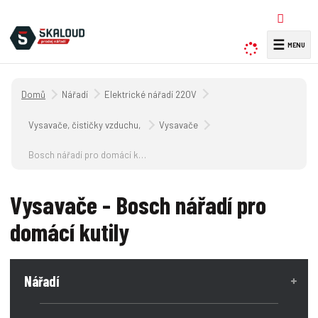
☰
V
y
h
Úvodní strana
Nářadí
Elektrické nářadí 220V
l
e
Vysavače, čističky vzduchu, lepicí pistole, horkovzdušné pistole 220V
Vysavače
d
a
Bosch nářadí pro domácí kutily
t
Vysavače - Bosch nářadí pro
domácí kutily
Nářadí