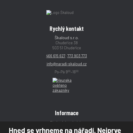
Rychlý kontakt
Škaloud s.r.o.
Chudeřice 38
503 51 Chudeřice
466 615 627
;
773 903 773
info@naradi-skaloud.cz
00
00
Po–Pá 9
–16
Informace
Obchodní podmínky
Hned se vrhneme na nářadí. Nejprve
Reklamace