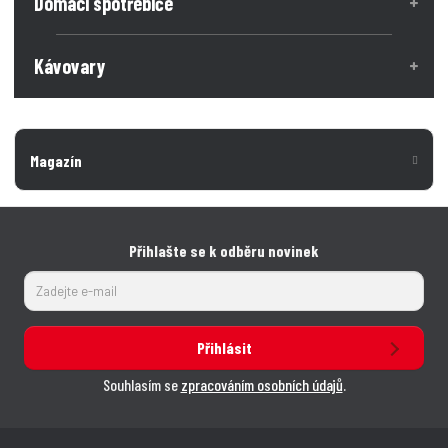
v
Domácí spotřebiče
í
í
Kávovary
Magazín
Přihlašte se k odběru novinek
Přihlásit
Souhlasím se
zpracováním osobních údajů
.