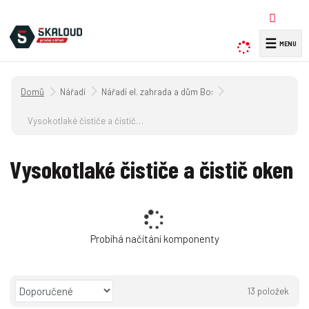
☰
V
y
h
Úvodní strana
Nářadí
Nářadí el. zahrada a dům Bosch
l
e
Vysokotlaké čističe a čistič oken
d
a
Vysokotlaké čističe a čistič oken
t
Probíhá načítání komponenty
Ř
13
položek
a
O
T
Ř