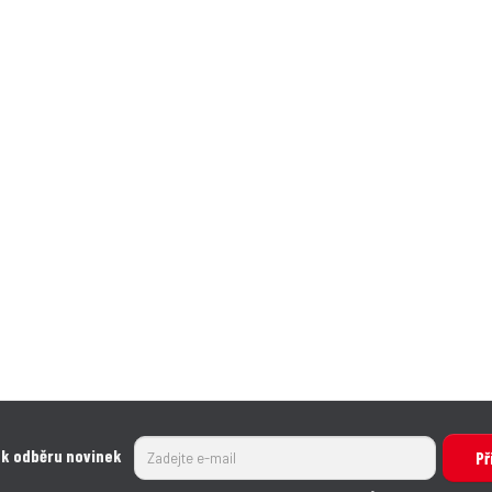
 k odběru novinek
Př