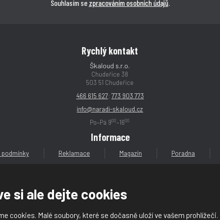
Souhlasím se
zpracováním osobních údajů
.
Rychlý kontakt
Škaloud s.r.o.
Chudeřice 38
503 51 Chudeřice
466 615 627
;
773 903 773
info@naradi-skaloud.cz
00
00
Po–Pá 9
–16
Informace
 podmínky
Reklamace
Magazín
Poradna
e si ale dejte cookies
e cookies. Malé soubory, které se dočasně uloží ve vašem prohlížeči.
loud s.r.o.