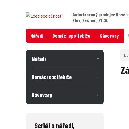
Autorizovaný prodejce Bosch,
Flex, Festool, PICA.
Nářadí
Domácí spotřebiče
Kávovary
Nářadí
Zá
Domácí spotřebiče
Kávovary
Seriál o nářadí,