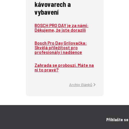
kávovarech a
vybavení
BOSCH PRO DAY je za námi:
Děkujeme, že jste dorazili
Bosch Pro Day Grilovačka:
Skvělá příležitost pro
profesionály i nadšence
Zahrada se probouzí. Máte na
ni to pravé?
Archiv článků
Přihlašte se