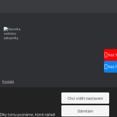
Náš 
Náš 
Kontakt
Chci vidět nastavení
Odmítám
 Díky tomu poznáme, které nářadí