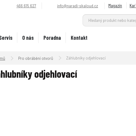
Magazín
Kar
466 615 627
info@naradi-skaloud.cz
Servis
O nás
Poradna
Kontakt
Úvodní strana
Záhlubníky odjehlovací
Pro obrábění otvorů
hlubníky odjehlovací