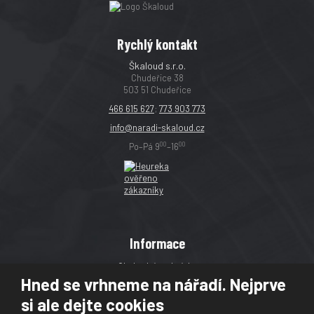
Rychlý kontakt
Škaloud s.r.o.
Chudeřice 38
503 51 Chudeřice
466 615 627
;
773 903 773
info@naradi-skaloud.cz
00
00
Po–Pá 9
–16
Informace
Obchodní podmínky
Hned se vrhneme na nářadí. Nejprve
Reklamace
si ale dejte cookies
Magazín