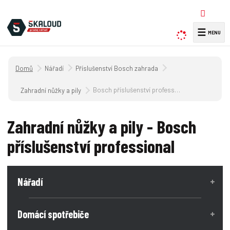
☰
V
y
h
Úvodní strana
Nářadí
Příslušenství Bosch zahrada
l
e
Bosch příslušenství professional
Zahradní nůžky a pily
d
a
Zahradní nůžky a pily - Bosch
t
příslušenství professional
Nářadí
Domácí spotřebiče