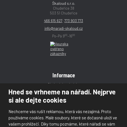
Škaloud s.r.o.
Chudeřice 38
503 51 Chudeřice
466 615 627
;
773 903 773
info@naradi-skaloud.cz
00
00
Po–Pá 9
–16
Informace
Obchodní podmínky
Hned se vrhneme na nářadí. Nejprve
Reklamace
si ale dejte cookies
Magazín
Poradna
Nechceme vás rušit reklamou, která vás nezajímá. Proto
Kontakt
používáme cookies. Malé soubory, které se dočasně uloží ve
vašem prohlížeči. Díky tomu poznáme, které nářadí se vám