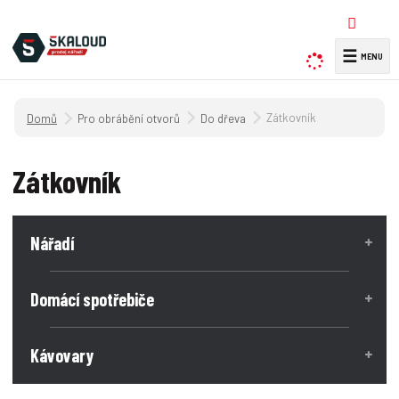
☰
V
y
h
Úvodní strana
Zátkovník
Pro obrábění otvorů
Do dřeva
l
e
d
Zátkovník
a
t
Nářadí
Domácí spotřebiče
Kávovary