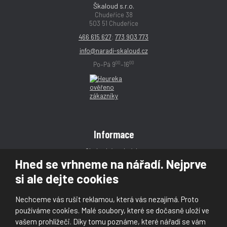
Škaloud s.r.o.
Chudeřice 38
503 51 Chudeřice
466 615 627
;
773 903 773
info@naradi-skaloud.cz
00
00
Po–Pá 9
–16
Informace
Obchodní podmínky
Hned se vrhneme na nářadí. Nejprve
Reklamace
si ale dejte cookies
Magazín
Poradna
Nechceme vás rušit reklamou, která vás nezajímá. Proto
Kontakt
používáme cookies. Malé soubory, které se dočasně uloží ve
vašem prohlížeči. Díky tomu poznáme, které nářadí se vám