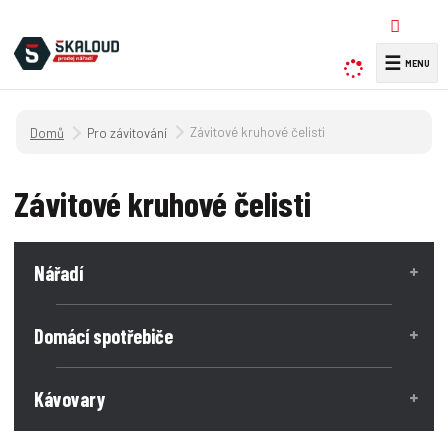
☰
V
y
h
Úvodní strana
Závitové kruhové čelisti
Pro závitování
l
e
d
Závitové kruhové čelisti
a
t
Nářadí
Domácí spotřebiče
Kávovary