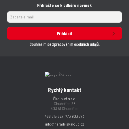
Přihlašte se k odběru novinek
Přihlásit
Souhlasím se
zpracováním osobních údajů
.
Rychlý kontakt
Škaloud s.r.o.
Chudeřice 38
503 51 Chudeřice
466 615 627
;
773 903 773
info@naradi-skaloud.cz