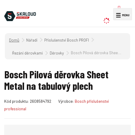
V
☰
y
h
l
Úvodní strana
Nářadí
Příslušenství Bosch PROFI
e
d
Bosch Pilová děrovka Sheet Metal na tabulový plech
Řezání děrovkami
Děrovky
a
t
Bosch Pilová děrovka Sheet
Metal na tabulový plech
K
Kód produktu:
2608584792
Výrobce:
Bosch příslušenství
ó
professional
d
v
ý
r