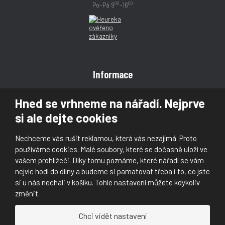
00
00
Po–Pá 9
–16
Informace
Obchodní podmínky
Hned se vrhneme na nářadí. Nejprve
Reklamace
si ale dejte cookies
Magazín
Poradna
Nechceme vás rušit reklamou, která vás nezajímá. Proto
Kontakt
používáme cookies. Malé soubory, které se dočasně uloží ve
vašem prohlížeči. Díky tomu poznáme, které nářadí se vám
nejvíc hodí do dílny a budeme si pamatovat třeba i to, co jste
si u nás nechali v košíku. Tohle nastavení můžete kdykoliv
změnit.
© 2026, Škaloud s.r.o.
Chci vidět nastavení
Prohlášení o přístupnosti
|
Ochrana osobních údajů (GDPR)
|
Mapa stránek