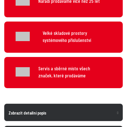
Nářadí prodáváme více než 25 let
Velké skladové prostory
systémového příslušenství
Servis a sběrné místo všech
značek, které prodáváme
Zobrazit detailní popis