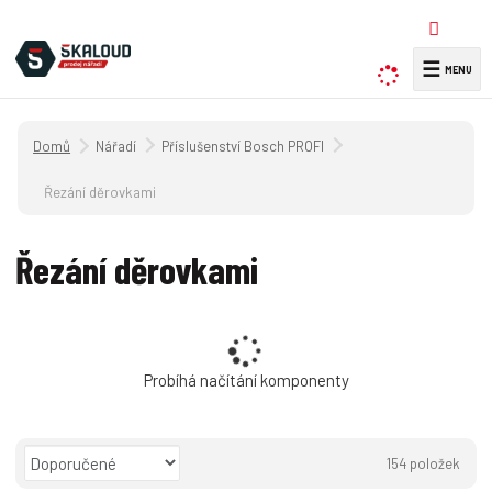
☰
V
y
h
Úvodní strana
Nářadí
Příslušenství Bosch PROFI
l
e
Řezání děrovkami
d
a
Řezání děrovkami
t
Probíhá načítání komponenty
Ř
154
položek
a
O
T
Ř