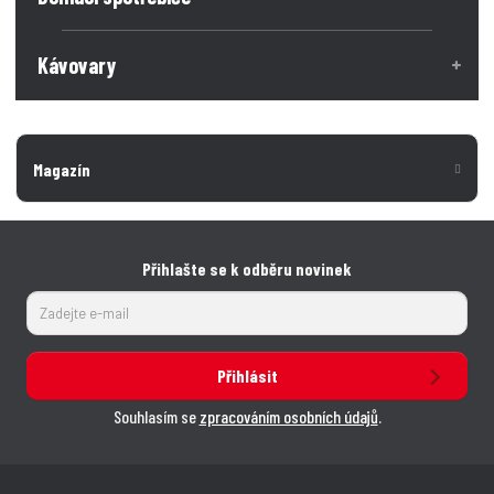
í
í
Kávovary
Magazín
Přihlašte se k odběru novinek
Přihlásit
Souhlasím se
zpracováním osobních údajů
.