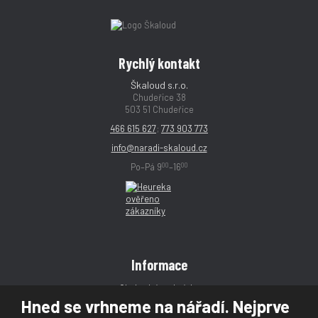
Rychlý kontakt
Škaloud s.r.o.
Chudeřice 38
503 51 Chudeřice
466 615 627
;
773 903 773
info@naradi-skaloud.cz
00
00
Po–Pá 9
–16
Informace
Obchodní podmínky
Hned se vrhneme na nářadí. Nejprve
Reklamace