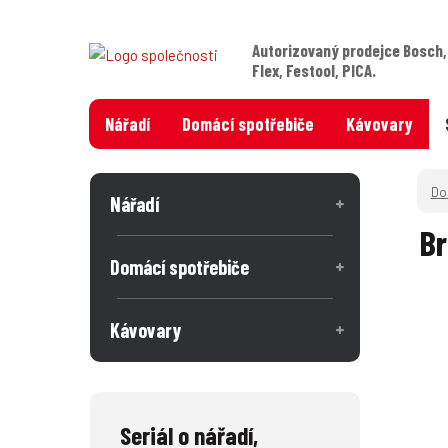
Autorizovaný prodejce Bosch,
Flex, Festool, PICA.
Nářadí
Domácí spotřebiče
Kávovary
Nářadí
B
Domácí spotřebiče
Kávovary
Seriál o nářadí,