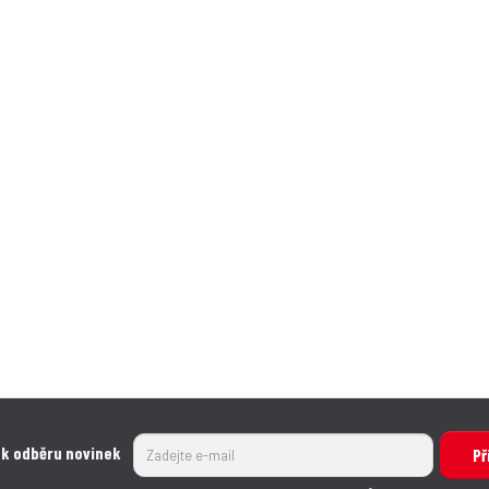
 k odběru novinek
Př