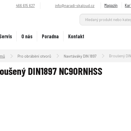
Magazín
Kar
466 615 627
info@naradi-skaloud.cz
Servis
O nás
Poradna
Kontakt
Úvodní strana
Broušený DIN18
Pro obrábění otvorů
Navrtáváky DIN 1897
roušený DIN1897 NC90RNHSS