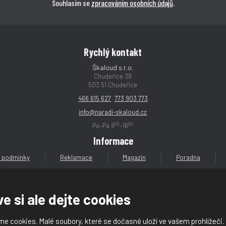
Souhlasím se
zpracováním osobních údajů
.
Rychlý kontakt
Škaloud s.r.o.
Chudeřice 38
503 51 Chudeřice
466 615 627
;
773 903 773
info@naradi-skaloud.cz
00
00
Po–Pá 9
–16
Informace
 podmínky
Reklamace
Magazín
Poradna
e si ale dejte cookies
e cookies. Malé soubory, které se dočasně uloží ve vašem prohlížeči.
loud s.r.o.