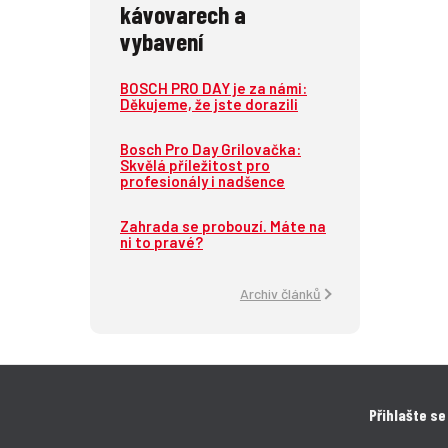
kávovarech a
vybavení
BOSCH PRO DAY je za námi:
Děkujeme, že jste dorazili
Bosch Pro Day Grilovačka:
Skvělá příležitost pro
profesionály i nadšence
Zahrada se probouzí. Máte na
ni to pravé?
Archiv článků
Přihlašte se