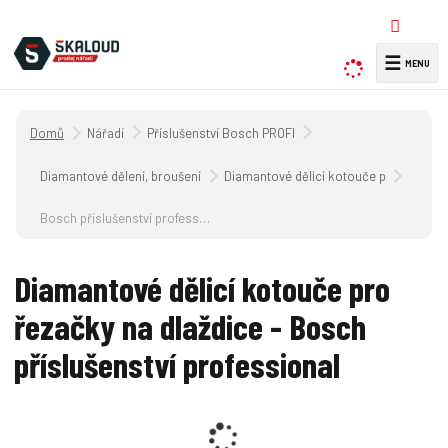
☰
V
y
h
Úvodní strana
Nářadí
Příslušenství Bosch PROFI
l
e
Diamantové dělení, broušení a vrtání
Diamantové dělicí kotouče pro řezačky
d
a
Bosch příslušenství professional
t
Diamantové dělicí kotouče pro
řezačky na dlaždice - Bosch
příslušenství professional