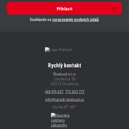
Přihlásit
Souhlasím se
zpracováním osobních údajů
.
Rychlý kontakt
Škaloud s.r.o.
Chudeřice 38
503 51 Chudeřice
466 615 627
;
773 903 773
info@naradi-skaloud.cz
00
00
Po–Pá 9
–16