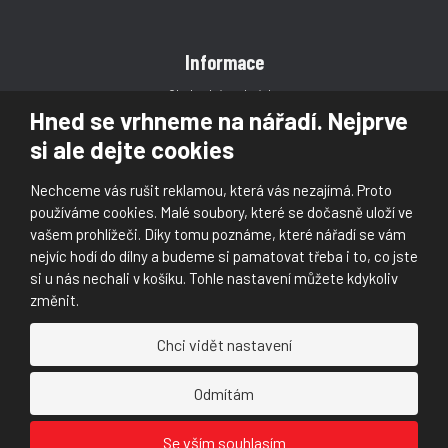
Informace
Obchodní podmínky
Hned se vrhneme na nářadí. Nejprve
Reklamace
si ale dejte cookies
Magazín
Poradna
Nechceme vás rušit reklamou, která vás nezajímá. Proto
Kontakt
používáme cookies. Malé soubory, které se dočasně uloží ve
vašem prohlížeči. Díky tomu poznáme, které nářadí se vám
nejvíc hodí do dílny a budeme si pamatovat třeba i to, co jste
si u nás nechali v košíku. Tohle nastavení můžete kdykoliv
změnit.
© 2026, Škaloud s.r.o.
Chci vidět nastavení
Prohlášení o přístupnosti
|
Ochrana osobních údajů (GDPR)
|
Mapa stránek
|
|
Nastavení cookies
Odmítám
Náš
Náš
Se vším souhlasím