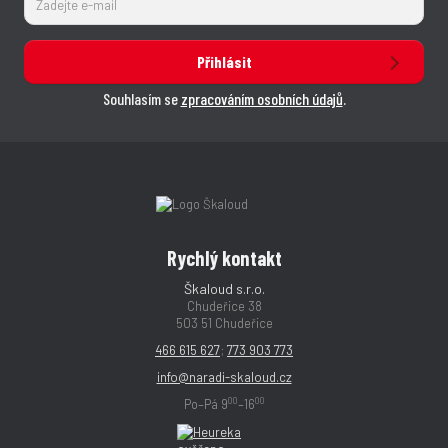
Přihlásit
Souhlasím se
zpracováním osobních údajů
.
Rychlý kontakt
Škaloud s.r.o.
Chudeřice 38
503 51 Chudeřice
466 615 627
;
773 903 773
info@naradi-skaloud.cz
00
00
Po–Pá 9
–16