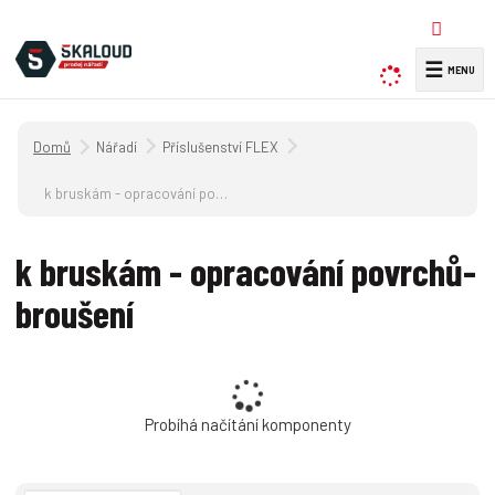
☰
V
y
h
Úvodní strana
Nářadí
Příslušenství FLEX
l
e
k bruskám - opracování povrchů-broušení
d
a
k bruskám - opracování povrchů-
t
broušení
Probíhá načítání komponenty