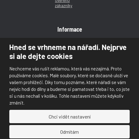
Informace
Obchodní podmínky
Hned se vrhneme na nářadí. Nejprve
Reklamace
si ale dejte cookies
Magazín
Poradna
Nechceme vás rušit reklamou, která vás nezajímá. Proto
Kontakt
používáme cookies. Malé soubory, které se dočasně uloží ve
vašem prohlížeči. Díky tomu poznáme, které nářadí se vám
nejvíc hodí do dílny a budeme si pamatovat třeba i to, co jste
si u nás nechali v košíku. Tohle nastavení můžete kdykoliv
změnit.
© 2026, Škaloud s.r.o.
Chci vidět nastavení
Prohlášení o přístupnosti
|
Ochrana osobních údajů (GDPR)
|
Mapa stránek
|
|
Nastavení cookies
Odmítám
Náš