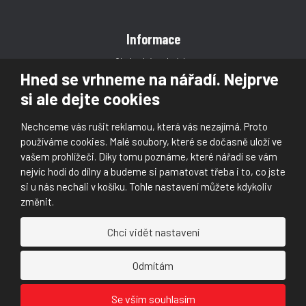
Informace
Obchodní podmínky
Hned se vrhneme na nářadí. Nejprve
Reklamace
si ale dejte cookies
Magazín
Poradna
Nechceme vás rušit reklamou, která vás nezajímá. Proto
Kontakt
používáme cookies. Malé soubory, které se dočasně uloží ve
vašem prohlížeči. Díky tomu poznáme, které nářadí se vám
nejvíc hodí do dílny a budeme si pamatovat třeba i to, co jste
si u nás nechali v košíku. Tohle nastavení můžete kdykoliv
změnit.
© 2026, Škaloud s.r.o.
Chci vidět nastavení
Prohlášení o přístupnosti
|
Ochrana osobních údajů (GDPR)
|
Mapa stránek
|
|
Nastavení cookies
Odmítám
Náš
Náš
Se vším souhlasím