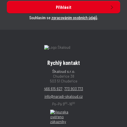
Přihlásit
Souhlasím se
zpracováním osobních údajů
.
Rychlý kontakt
Škaloud s.r.o.
Chudeřice 38
503 51 Chudeřice
466 615 627
;
773 903 773
info@naradi-skaloud.cz
00
00
Po–Pá 9
–16