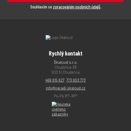
Souhlasím se
zpracováním osobních údajů
.
Rychlý kontakt
Škaloud s.r.o.
Chudeřice 38
503 51 Chudeřice
466 615 627
;
773 903 773
info@naradi-skaloud.cz
00
00
Po–Pá 9
–16