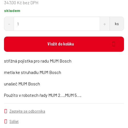
6
347,00 Kč bez DPH
skladem
S
N
Z
ks
n
a
m
í
v
ě
ž
ý
n
i
š
Vložit do košíku
i
t
i
t
m
t
p
n
m
střižná pojistka pro radu MUM Bosch
o
o
n
č
ž
o
metla ke struhadlu MUM Bosch
s
ž
e
t
s
t
unašeč MUM Bosch
v
t
í
v
Použito v robotech řady MUM 2....,MUM 5....,
í
Zeptejte se odborníka
Sdílet