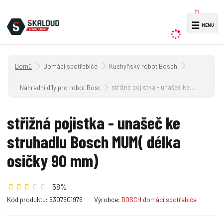
V
☰
y
h
l
Úvodní strana
Domácí spotřebiče
Kuchyňský robot Bosch
e
d
střižná pojistka - unašeč ke struhadlu Bosch MUM( délka osičky 90 mm)
Náhradní díly pro robot Bosch MUM 5.../..
a
t
střižná pojistka - unašeč ke
struhadlu Bosch MUM( délka
osičky 90 mm)
58%
K
K
Kód produktu:
6307601976
Výrobce:
BOSCH domácí spotřebiče
ó
ó
d
d