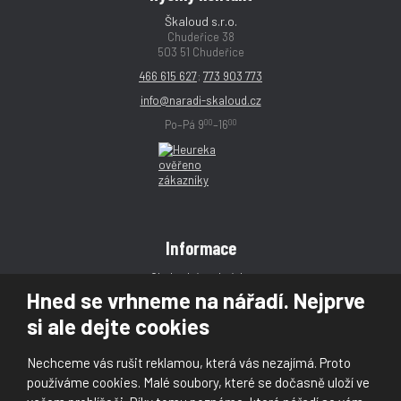
Škaloud s.r.o.
Chudeřice 38
503 51 Chudeřice
466 615 627
;
773 903 773
info@naradi-skaloud.cz
00
00
Po–Pá 9
–16
Informace
Obchodní podmínky
Hned se vrhneme na nářadí. Nejprve
Reklamace
si ale dejte cookies
Magazín
Poradna
Nechceme vás rušit reklamou, která vás nezajímá. Proto
Kontakt
používáme cookies. Malé soubory, které se dočasně uloží ve