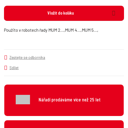
ě
ž
ý
n
i
š
Vložit do košíku
i
t
i
t
m
t
p
n
m
Použito v robotech řady MUM 2....,MUM 4....,MUM 5....,
o
o
n
č
ž
o
s
ž
e
t
s
t
v
t
Zeptejte se odborníka
í
v
í
Sdílet
Nářadí prodáváme více než 25 let